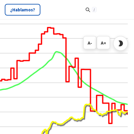
¿Hablamos?
A-
A+